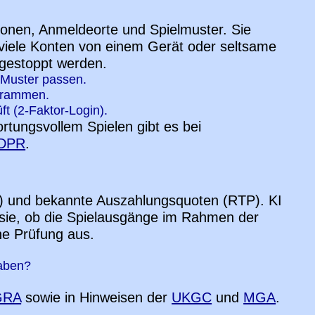
tionen, Anmeldeorte und Spielmuster. Sie
 viele Konten von einem Gerät oder seltsame
gestoppt werden.
 Muster passen.
ogrammen.
ft (2-Faktor-Login).
rtungsvollem Spielen gibt es bei
DPR
.
NG) und bekannte Auszahlungsquoten (RTP). KI
t sie, ob die Spielausgänge im Rahmen der
ine Prüfung aus.
gaben?
GRA
sowie in Hinweisen der
UKGC
und
MGA
.