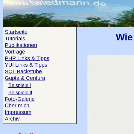
Startseite
Wie
Tutorials
Publikationen
Vorträge
PHP Links & Tipps
YUI Links & Tipps
SQL Backstube
Gupta & Centura
Beispiele I
Beispiele II
Foto-Galerie
Über mich
Impressum
Archiv