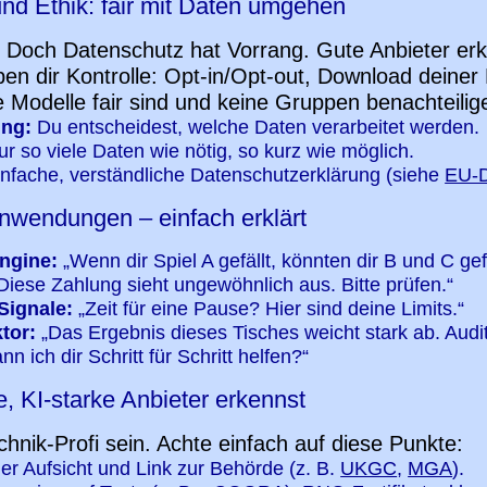
nd Ethik: fair mit Daten umgehen
 Doch Datenschutz hat Vorrang. Gute Anbieter erk
eben dir Kontrolle: Opt-in/Opt-out, Download dei
re Modelle fair sind und keine Gruppen benachteilig
ung:
Du entscheidest, welche Daten verarbeitet werden.
r so viele Daten wie nötig, so kurz wie möglich.
nfache, verständliche Datenschutzerklärung (siehe
EU-D
nwendungen – einfach erklärt
ngine:
„Wenn dir Spiel A gefällt, könnten dir B und C gef
Diese Zahlung sieht ungewöhnlich aus. Bitte prüfen.“
Signale:
„Zeit für eine Pause? Hier sind deine Limits.“
tor:
„Das Ergebnis dieses Tisches weicht stark ab. Audit
nn ich dir Schritt für Schritt helfen?“
, KI-starke Anbieter erkennst
hnik-Profi sein. Achte einfach auf diese Punkte:
r Aufsicht und Link zur Behörde (z. B.
UKGC
,
MGA
).