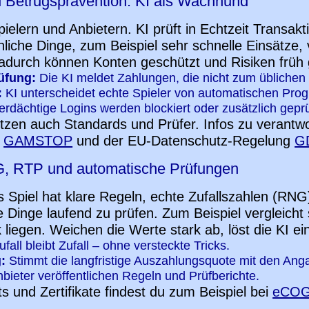
d Betrugsprävention: KI als Wachhund
ielern und Anbietern. KI prüft in Echtzeit Transak
liche Dinge, zum Beispiel sehr schnelle Einsätze,
durch können Konten geschützt und Risiken früh 
üfung:
Die KI meldet Zahlungen, die nicht zum üblichen
:
KI unterscheidet echte Spieler von automatischen Pr
rdächtige Logins werden blockiert oder zusätzlich geprü
tzen auch Standards und Prüfer. Infos zu verantwo
,
GAMSTOP
und der EU-Datenschutz-Regelung
G
G, RTP und automatische Prüfungen
es Spiel hat klare Regeln, echte Zufallszahlen (R
e Dinge laufend zu prüfen. Zum Beispiel vergleich
k liegen. Weichen die Werte stark ab, löst die KI e
fall bleibt Zufall – ohne versteckte Tricks.
:
Stimmt die langfristige Auszahlungsquote mit den An
bieter veröffentlichen Regeln und Prüfberichte.
 und Zertifikate findest du zum Beispiel bei
eCO