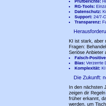
Prüfberichte:
Hi
RG-Tools:
Einza
Datenschutz:
Ku
Support:
24/7-C
Transparenz:
Fa
Herausforderu
KI ist stark, abe
Fragen: Behandelt
Seriöse Anbieter 
Falsch-Positive
Bias:
Verzerrte 
Komplexität:
KI
Die Zukunft: n
In den nächsten 
zeigen dir Regeln
früher erkannt, 
werden, um Tisch