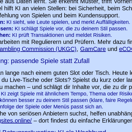
die aus Daten lernt. Sie erkennt Muster, trifft Vor
 hilft KI an vielen Stellen: bei Sicherheit, beim Sch
fehlung von Spielen und beim Kundensupport.
n:
KI sieht, wie Leute spielen, und merkt Auffälligkeiten.
ssern:
KI schlägt Spiele vor, die zu deinem Stil passen.
öhen:
KI prüft Transaktionen und meldet Risiken.
arbeiten mit Regulierern und Prüfern. Mehr dazu fi
ambling Commission (UKGC)
,
GamCare
und
eCO
ng: passende Spiele statt Zufall
n lange nach einem guten Slot oder Tisch. Heute l
du Live-Tische oder Slots? Spielst du kurz oder lan
zu machen – und schlägt dir Inhalte vor, die zu dir 
KI zeigt Spiele mit ähnlichem Tempo, Thema oder Risik
önnen besser zu deinem Stil passen (klare, faire Regel
folge der Spiele oder Menüs passt sich an.
e von seriösen Anbietern suchst, helfen unabhäng
gsites.online/
– dort findest du einfache Erklärungen,