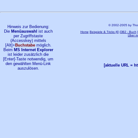
© 2002-2005 by Tho
Hinweis zur Bedienung:
Die
Menüauswahl
ist auch
Home
Beispiele & Tricks (€)
DB2 - Buch
per Zugriffstaste
Über mi
(Accesskey) mittels
[Alt]+
Buchstabe
möglich.
Beim
MS Internet Explorer
ist leider zusätzlich die
[Enter]-Taste notwendig, um
den gewählten Menü-Link
[aktuelle URL = h
auszulösen.