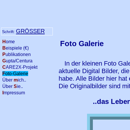
GRÖSSER
Schrift:
H
ome
Foto Galerie
B
eispiele (€)
P
ublikationen
G
upta/Centura
In der kleinen Foto Gal
C
ARE2X-Projekt
aktuelle Digital Bilder, di
F
oto-Galerie
habe. Alle Bilder hier ha
Über
m
ich..
Die Originalbilder sind m
Über
S
ie..
I
mpressum
..das Lebe