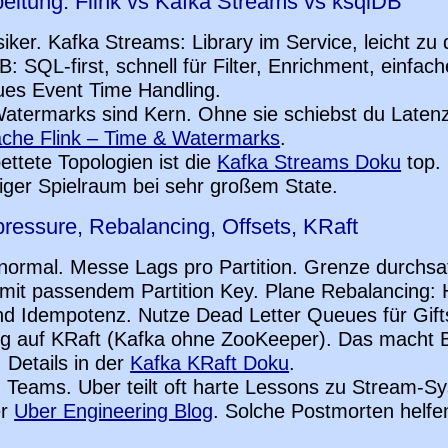
eitung: Flink vs Kafka Streams vs ksqlDB
iker. Kafka Streams: Library im Service, leicht zu 
B: SQL-first, schnell für Filter, Enrichment, einfa
ues Event Time Handling.
atermarks sind Kern. Ohne sie schiebst du Latenz
che Flink – Time & Watermarks
.
ettete Topologien ist die
Kafka Streams Doku
top. 
iger Spielraum bei sehr großem State.
pressure, Rebalancing, Offsets, KRaft
 normal. Messe Lags pro Partition. Grenze durchsa
mit passendem Partition Key. Plane Rebalancing: H
d Idempotenz. Nutze Dead Letter Queues für Gift
g auf KRaft (Kafka ohne ZooKeeper). Das macht Be
. Details in der
Kafka KRaft Doku
.
 Teams. Uber teilt oft harte Lessons zu Stream-Sy
er
Uber Engineering Blog
. Solche Postmorten helfe