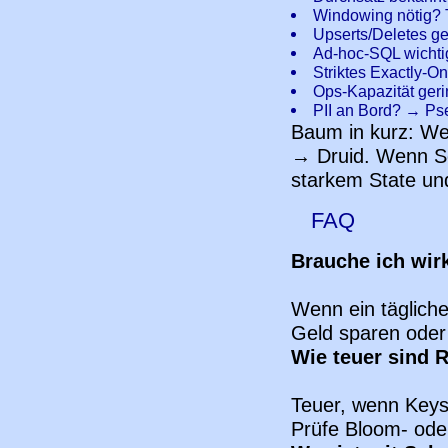
Windowing nötig? 
Upserts/Deletes g
Ad-hoc-SQL wichti
Striktes Exactly-O
Ops-Kapazität ge
PII an Bord? → Ps
Baum in kurz: We
→ Druid. Wenn Se
starkem State un
FAQ
Brauche ich wirk
Wenn ein tägliche
Geld sparen oder
Wie teuer sind 
Teuer, wenn Keys 
Prüfe Bloom- ode