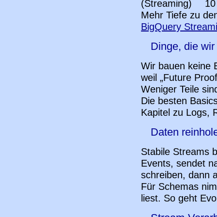
(Streaming)
10
Mehr Tiefe zu de
BigQuery Stream
Dinge, die wi
Wir bauen keine E
weil „Future Proo
Weniger Teile sind
Die besten Basic
Kapitel zu Logs, 
Daten reinho
Stabile Streams 
Events, sendet na
schreiben, dann a
Für Schemas nimm
liest. So geht Evo