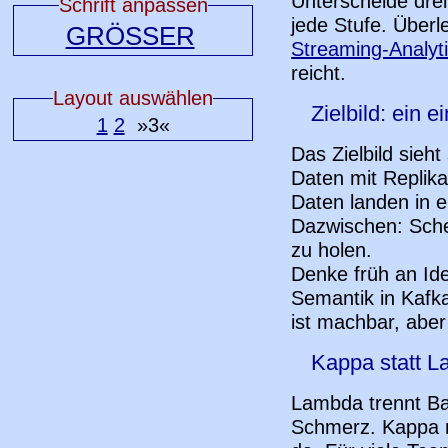
Unterscheide drei
Schrift anpassen
jede Stufe. Überl
GRÖSSER
Streaming-Analyt
reicht.
Layout auswählen
Zielbild: ein e
1
2
»3«
Das Zielbild sieh
Daten mit Replika
Daten landen in e
Dazwischen: Sche
zu holen.
Denke früh an Id
Semantik in Kafk
ist machbar, aber 
Kappa statt L
Lambda trennt Bat
Schmerz. Kappa n