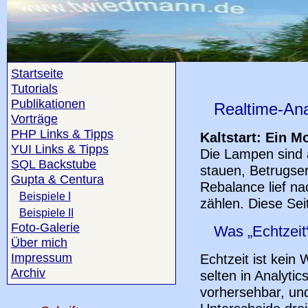
Startseite
Tutorials
Publikationen
Realtime-Ana
Vorträge
PHP Links & Tipps
Kaltstart: Ein 
YUI Links & Tipps
Die Lampen sind 
SQL Backstube
stauen, Betrugse
Gupta & Centura
Rebalance lief n
Beispiele I
zählen. Diese Sei
Beispiele II
Foto-Galerie
Was „Echtzeit“
Über mich
Impressum
Echtzeit ist kein
Archiv
selten in Analytic
vorhersehbar, un