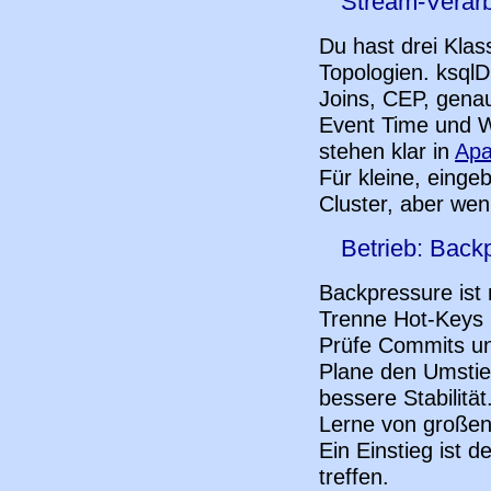
Stream-Verarb
Du hast drei Klass
Topologien. ksqlD
Joins, CEP, gena
Event Time und W
stehen klar in
Apa
Für kleine, eingeb
Cluster, aber wen
Betrieb: Back
Backpressure ist
Trenne Hot-Keys 
Prüfe Commits un
Plane den Umstie
bessere Stabilität
Lerne von großen
Ein Einstieg ist d
treffen.