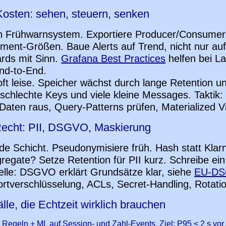
Kosten: sehen, steuern, senken
in Frühwarnsystem. Exportiere Producer/Consumer
gment-Größen. Baue Alerts auf Trend, nicht nur a
rds mit Sinn.
Grafana Best Practices
helfen bei L
d-to-End.
 leise. Speicher wächst durch lange Retention un
 schlechte Keys und viele kleine Messages. Taktik
e Daten raus, Query-Patterns prüfen, Materialized V
Recht: PII, DSGVO, Maskierung
ede Schicht. Pseudonymisiere früh. Hash statt Kla
regate? Setze Retention für PII kurz. Schreibe ei
elle: DSGVO erklärt Grundsätze klar, siehe
EU-D
rtverschlüsselung, ACLs, Secret-Handling, Rotatio
le, die Echtzeit wirklich brauchen
Regeln + ML auf Session- und Zahl-Events. Ziel: P95 < 2 s vor 