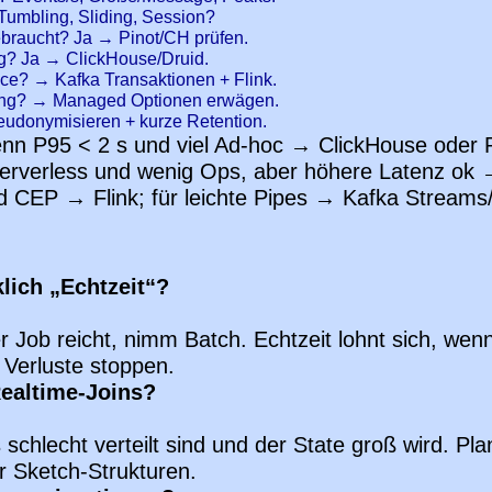
Tumbling, Sliding, Session?
ebraucht? Ja → Pinot/CH prüfen.
g? Ja → ClickHouse/Druid.
nce? → Kafka Transaktionen + Flink.
ring? → Managed Optionen erwägen.
eudonymisieren + kurze Retention.
nn P95 < 2 s und viel Ad-hoc → ClickHouse oder Pi
rverless und wenig Ops, aber höhere Latenz ok 
d CEP → Flink; für leichte Pipes → Kafka Streams
lich „Echtzeit“?
r Job reicht, nimm Batch. Echtzeit lohnt sich, w
 Verluste stoppen.
Realtime-Joins?
schlecht verteilt sind und der State groß wird. P
r Sketch-Strukturen.