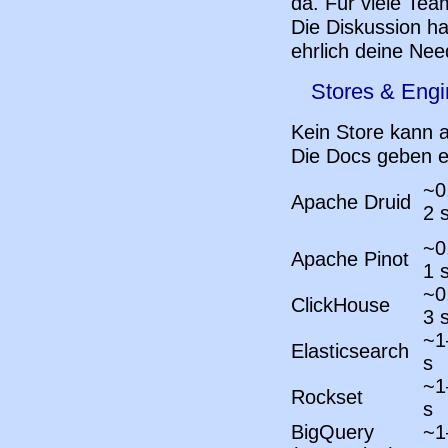
da. Für viele Tea
Die Diskussion h
ehrlich deine Nee
Stores & Engi
Kein Store kann a
Die Docs geben e
~0
Apache Druid
2 
~0
Apache Pinot
1 
~0
ClickHouse
3 
~1
Elasticsearch
s
~1
Rockset
s
BigQuery
~1