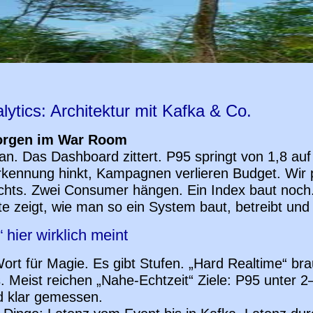
lytics: Architektur mit Kafka & Co.
Morgen im War Room
an. Das Dashboard zittert. P95 springt von 1,8 au
rkennung hinkt, Kampagnen verlieren Budget. Wir p
achts. Zwei Consumer hängen. Ein Index baut noch.
te zeigt, wie man so ein System baut, betreibt und 
 hier wirklich meint
 Wort für Magie. Es gibt Stufen. „Hard Realtime“ br
s. Meist reichen „Nahe-Echtzeit“ Ziele: P95 unter 2
d klar gemessen.