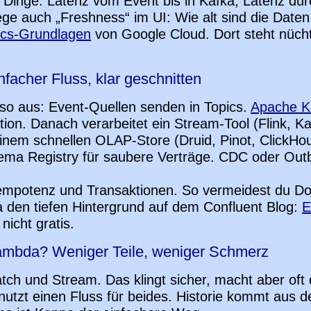
 Dinge: Latenz vom Event bis in Kafka, Latenz du
ege auch „Freshness“ im UI: Wie alt sind die Daten,
ics-Grundlagen
von Google Cloud. Dort steht nüch
infacher Fluss, klar geschnitten
t so aus: Event-Quellen senden in Topics.
Apache K
tion. Danach verarbeitet ein Stream-Tool (Flink, K
inem schnellen OLAP-Store (Druid, Pinot, ClickHous
ma Registry für saubere Verträge. CDC oder Out
empotenz und Transaktionen. So vermeidest du Do
a den tiefen Hintergrund auf dem Confluent Blog:
E
nicht gratis.
ambda? Weniger Teile, weniger Schmerz
ch und Stream. Das klingt sicher, macht aber oft 
utzt einen Fluss für beides. Historie kommt aus d