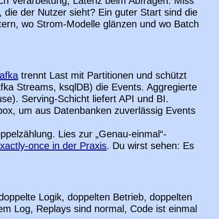
rch Verarbeitung, Latenz beim Abfragen. Miss
 die der Nutzer sieht? Ein guter Start sind die
tern, wo Strom-Modelle glänzen und wo Batch
afka
trennt Last mit Partitionen und schützt
afka Streams, ksqlDB) die Events. Aggregierte
e). Serving-Schicht liefert API und BI.
box, um aus Datenbanken zuverlässig Events
ppelzählung. Lies zur „Genau-einmal“-
xactly-once in der Praxis
. Du wirst sehen: Es
doppelte Logik, doppelten Betrieb, doppelten
em Log, Replays sind normal, Code ist einmal