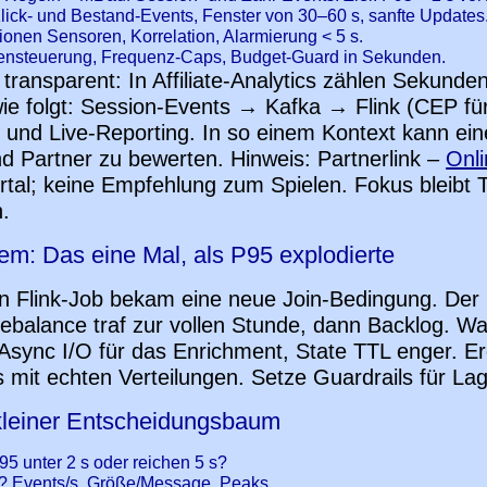
lick- und Bestand-Events, Fenster von 30–60 s, sanfte Updates
lionen Sensoren, Korrelation, Alarmierung < 5 s.
nsteuerung, Frequenz-Caps, Budget-Guard in Sekunden.
 transparent: In Affiliate-Analytics zählen Sekund
wie folgt: Session-Events → Kafka → Flink (CEP f
 und Live-Reporting. In so einem Kontext kann eine
und Partner zu bewerten. Hinweis: Partnerlink –
Onl
rtal; keine Empfehlung zum Spielen. Fokus bleibt T
.
em: Das eine Mal, als P95 explodierte
n Flink-Job bekam eine neue Join-Bedingung. Der 
Rebalance traf zur vollen Stunde, dann Backlog. Was 
Async I/O für das Enrichment, State TTL enger. Er
 mit echten Verteilungen. Setze Guardrails für Lags
kleiner Entscheidungsbaum
95 unter 2 s oder reichen 5 s?
? Events/s, Größe/Message, Peaks.