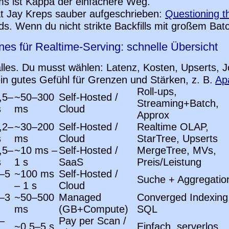
ms ist Kappa der einfachere Weg.
at Jay Kreps sauber aufgeschrieben:
Questioning t
ds. Wenn du nicht strikte Backfills mit großem Ba
nes für Realtime-Serving: schnelle Übersicht
lles. Du musst wählen: Latenz, Kosten, Upserts, 
in gutes Gefühl für Grenzen und Stärken, z. B.
Ap
Roll-ups,
,5–
~50–300
Self-Hosted /
Streaming+Batch,
s
ms
Cloud
Approx
,2–
~30–200
Self-Hosted /
Realtime OLAP,
s
ms
Cloud
StarTree, Upserts
,5–
~10 ms –
Self-Hosted /
MergeTree, MVs,
s
1 s
SaaS
Preis/Leistung
–5
~100 ms
Self-Hosted /
Suche + Aggregatio
– 1 s
Cloud
–3
~50–500
Managed
Converged Indexing
ms
(GB+Compute)
SQL
–
Pay per Scan /
~0,5–5 s
Einfach, serverlos