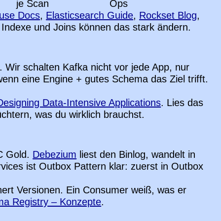
je Scan
Ops
ouse Docs
,
Elasticsearch Guide
,
Rockset Blog
,
, Indexe und Joins können das stark ändern.
 Wir schalten Kafka nicht vor jede App, nur
 wenn eine Engine + gutes Schema das Ziel trifft.
Designing Data-Intensive Applications
. Lies das
chtern, was du wirklich brauchst.
C Gold.
Debezium
liest den Binlog, wandelt in
vices ist Outbox Pattern klar: zuerst in Outbox
ert Versionen. Ein Consumer weiß, was er
ma Registry – Konzepte
.