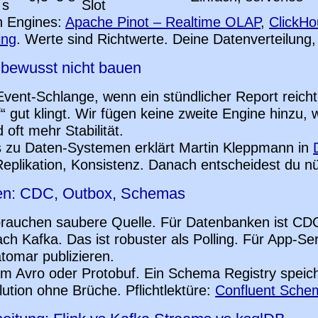
 s
Slot
n Engines:
Apache Pinot – Realtime OLAP
,
ClickH
ing
. Werte sind Richtwerte. Deine Datenverteilung
r bewusst nicht bauen
vent-Schlange, wenn ein stündlicher Report reicht.
f“ gut klingt. Wir fügen keine zweite Engine hinzu,
 oft mehr Stabilität.
s zu Daten-Systemen erklärt Martin Kleppmann in
Replikation, Konsistenz. Danach entscheidest du nü
len: CDC, Outbox, Schemas
brauchen saubere Quelle. Für Datenbanken ist CD
ch Kafka. Das ist robuster als Polling. Für App-Ser
tomar publizieren.
 Avro oder Protobuf. Ein Schema Registry speich
lution ohne Brüche. Pflichtlektüre:
Confluent Sche