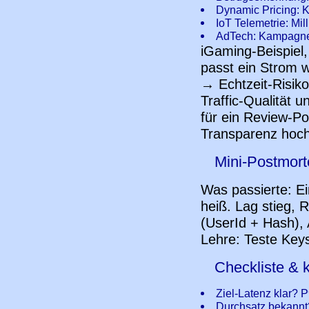
Dynamic Pricing: K
IoT Telemetrie: Mil
AdTech: Kampagne
iGaming-Beispiel,
passt ein Strom 
→ Echtzeit-Risiko
Traffic-Qualität 
für ein Review-Po
Transparenz hoch
Mini-Postmort
Was passierte: Ei
heiß. Lag stieg, 
(UserId + Hash), 
Lehre: Teste Keys
Checkliste & 
Ziel-Latenz klar? P
Durchsatz bekannt