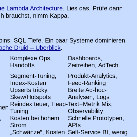
he Lambda Architecture
. Lies das. Prüfe dann
tch brauchst, nimm Kappa.
Joins, SQL-Tiefe. Ein paar Systeme dominieren.
ache Druid – Überblick
.
Komplexe Ops,
Dashboards,
Handoffs
Zeitreihen, AdTech
Segment-Tuning,
Produkt-Analytics,
Index-Kosten
Feed-Ranking
Upserts tricky,
Breite Ad-hoc-
Skew/Hotspots
Analysen, Logs
Reindex teuer, Heap-
Text+Metrik Mix,
nen
Tuning
Observability
,
Kosten bei hohem
Schnelle Prototypen,
Strom
APIs
„Schwänze“, Kosten
Self-Service BI, wenig