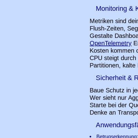
Monitoring & 
Metriken sind de
Flush-Zeiten, Se
Gestalte Dashboa
OpenTelemetry
En
Kosten kommen oft
CPU steigt durch
Partitionen, kalt
Sicherheit & 
Baue Schutz in j
Wer sieht nur Agg
Starte bei der Qu
Denke an Transpo
Anwendungsfäl
Betrugserkennung: 