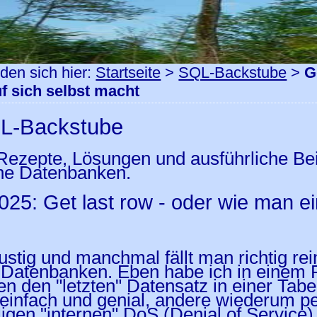
nden sich hier:
Startseite
>
SQL-Backstube
>
G
uf sich selbst macht
L-Backstube
 Rezepte, Lösungen und ausführliche B
ene Datenbanken.
025: Get last row - oder wie man ei
lustig und manchmal fällt man richtig r
Datenbanken. Eben habe ich in einem 
n den "letzten" Datensatz in einer Tab
infach und genial, andere wiederum per
ligen "internen" DoS (Denial of Service) 