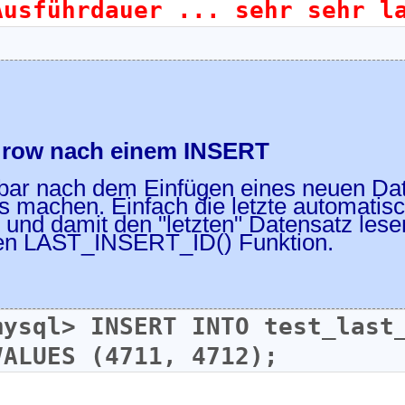
Ausführdauer ... sehr sehr l
t row nach einem INSERT
lbar nach dem Einfügen eines neuen D
s machen. Einfach die letzte automati
n und damit den "letzten" Datensatz lese
en LAST_INSERT_ID() Funktion.
mysql> INSERT INTO test_last_
VALUES (4711, 4712);