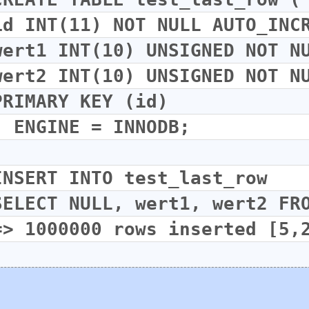
id INT(11) NOT NULL AUTO_INC
wert1 INT(10) UNSIGNED NOT N
wert2 INT(10) UNSIGNED NOT N
PRIMARY KEY (id)
) ENGINE = INNODB;
INSERT INTO test_last_row
SELECT NULL, wert1, wert2 FR
=> 1000000 rows inserted [5,