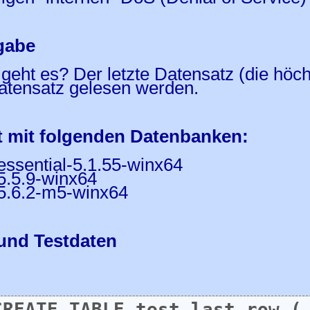
gabe
eht es? Der letzte Datensatz (die höchs
atensatz gelesen werden.
t mit folgenden Datenbanken:
essential-5.1.55-winx64
5.5.9-winx64
-5.6.2-m5-winx64
 und Testdaten
CREATE TABLE test_last_row (