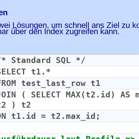
en
wei Lösungen, um schnell ans Ziel zu
bar über den Index zugreifen kann.
/* Standard SQL */
SELECT t1.*
FROM test_last_row t1
JOIN ( SELECT MAX(t2.id) AS m
t2 ) t2
ON t1.id = t2.max_id;
Ausführdauer laut Profile =>