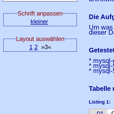
Schrift anpassen
Die Auf
kleiner
Um was g
dieser D
Layout auswählen
1
2
»3«
Geteste
* mysql-
* mysql-
* mysql
Tabelle
Listing 1: