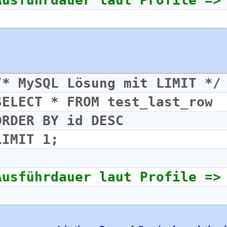
/* MySQL Lösung mit LIMIT */
SELECT * FROM test_last_row
ORDER BY id DESC
LIMIT 1;
Ausführdauer laut Profile =>