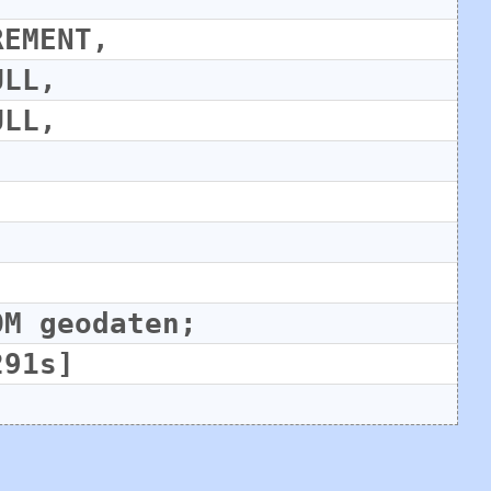
REMENT,
ULL,
ULL,
OM geodaten;
291s]