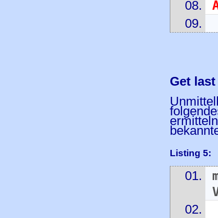
Get las
Unmitte
folgende
ermittel
bekannt
Listing 5: