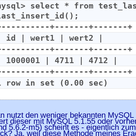
mysql> select * from test_las
last_insert_id();
+----------+-------+-------+
| id | wert1 | wert2 |
+----------+-------+-------+
| 1000001 | 4711 | 4712 |
+----------+-------+-------+
1 row in set (0.00 sec)
n nutzt den weniger bekannten MySQL
iert dieser mit MySQL 5.1.55 oder vor
und 5.6.2-m5) scheint es - eigentlich zum
k? Ja, weil diese Methode meines Erac