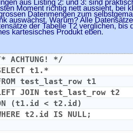
ngen aus Listing 2: und 3: sind praktisc
rsten Moment richtig nett aussieht, bei k
 grossen Datenmengen zum selbstgemach
k auswächst. Warum? Alle Datensätze 
tensätze der Tabelle T2 verglichen, bis d
hes kartesisches Produkt eben.
/* ACHTUNG! */
SELECT t1.*
FROM test_last_row t1
LEFT JOIN test_last_row t2
ON (t1.id < t2.id)
WHERE t2.id IS NULL;