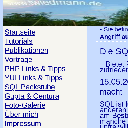
• Sie befi
Startseite
Angriff a
Tutorials
Publikationen
Die SQ
Vorträge
Bietet
PHP Links & Tipps
zufried
YUI Links & Tipps
15.05.2
SQL Backstube
macht
Gupta & Centura
SQL ist 
Foto-Galerie
anderen 
Über mich
am Beste
manche e
Impressum
unfreiwil