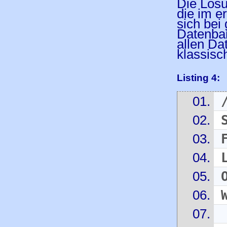
Die Lösu
die im e
sich bei
Datenban
allen Da
klassisc
Listing 4: