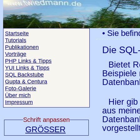
• Sie befin
Startseite
Tutorials
Publikationen
Die SQL
Vorträge
PHP Links & Tipps
Bietet 
YUI Links & Tipps
Beispiele
SQL Backstube
Datenban
Gupta & Centura
Foto-Galerie
Über mich
Hier gi
Impressum
aus meine
Datenban
Schrift anpassen
vorgestell
GRÖSSER