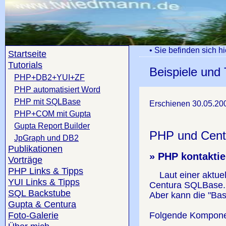
• Sie befinden sich hi
Startseite
Tutorials
Beispiele und 
PHP+DB2+YUI+ZF
PHP automatisiert Word
PHP mit SQLBase
Erschienen 30.05.2
PHP+COM mit Gupta
Gupta Report Builder
PHP und Cen
JpGraph und DB2
Publikationen
» PHP kontakti
Vorträge
PHP Links & Tipps
Laut einer aktue
YUI Links & Tipps
Centura SQLBase. 
SQL Backstube
Aber kann die "Ba
Gupta & Centura
Foto-Galerie
Folgende Komponen