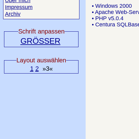
Über mich
• Windows 2000
Impressum
• Apache Web-Ser
Archiv
• PHP v5.0.4
• Centura SQLBase
Schrift anpassen
GRÖSSER
Layout auswählen
1
2
»3«