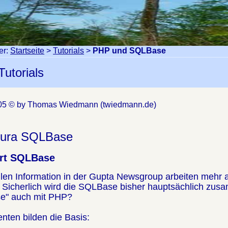
er:
Startseite
>
Tutorials
>
PHP und SQLBase
Tutorials
005 © by Thomas Wiedmann (twiedmann.de)
tura SQLBase
ert SQLBase
llen Information in der Gupta Newsgroup arbeiten mehr a
Sicherlich wird die SQLBase bisher hauptsächlich zus
se" auch mit PHP?
ten bilden die Basis: