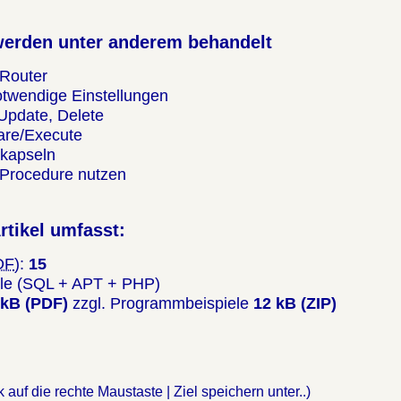
erden unter anderem behandelt
Router
otwendige Einstellungen
 Update, Delete
pare/Execute
 kapseln
Procedure nutzen
rtikel umfasst:
DF
):
15
ele (SQL + APT + PHP)
 kB (PDF)
zzgl. Programmbeispiele
12 kB (ZIP)
 auf die rechte Maustaste | Ziel speichern unter..)