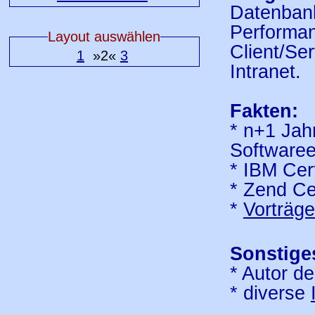
Datenbank
Performan
Layout auswählen
Client/Se
1
»2«
3
Intranet.
Fakten:
* n+1 Jah
Softwaree
* IBM Cer
* Zend Ce
*
Vorträge
Sonstige
* Autor d
* diverse