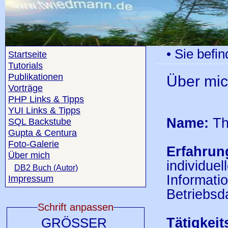
• Sie befin
Startseite
Tutorials
Publikationen
Über mich
Vorträge
PHP Links & Tipps
YUI Links & Tipps
Name:
Th
SQL Backstube
Gupta & Centura
Foto-Galerie
Erfahrun
Über mich
individue
DB2 Buch (Autor)
Informati
Impressum
Betriebsd
Schrift anpassen
Tätigkeit
GRÖSSER